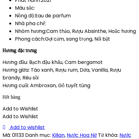
Phát hành:2021
Màu sắc:
Nồng độ:Eau de parfum
Nhà pha chế:
Nhóm hương:Cam thảo, Rượu Absinthe, Hoắc hương
Phong cách:Gợi cảm, sang trọng, Nổi bật
Hương đặc trưng
Hương đầu: Bạch đậu khấu, Cam bergamot
Hương giữa: Táo xanh, Rượu rum, Dứa, Vanilla, Rượu
brandy, Rêu sồi
Hương cuối: Ambroxan, Gỗ tuyết tùng
Hết hàng
Add to Wishlist
Add to Wishlist
Add to wishlist
Mã:
01133
Danh mục:
Kilian
,
Nước Hoa Nữ
Từ khóa:
Nước