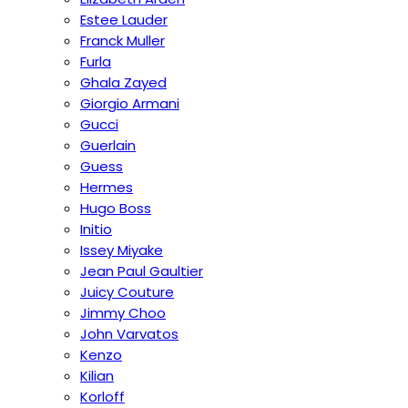
Estee Lauder
Franck Muller
Furla
Ghala Zayed
Giorgio Armani
Gucci
Guerlain
Guess
Hermes
Hugo Boss
Initio
Issey Miyake
Jean Paul Gaultier
Juicy Couture
Jimmy Choo
John Varvatos
Kenzo
Kilian
Korloff