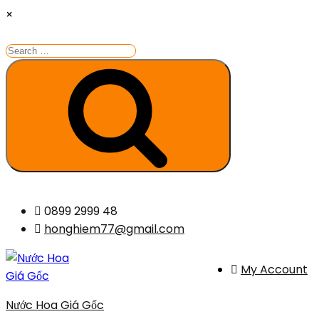
×
Search
for:
Search
Skip
0899 2999 48
to
honghiem77@gmail.com
content
My Account
Nước Hoa Giá Gốc