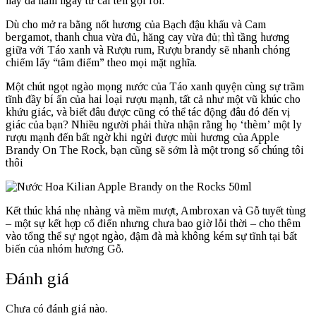
này đã nằm ngay từ cái tên gọi rồi.
Dù cho mở ra bằng nốt hương của Bạch đậu khấu và Cam
bergamot, thanh chua vừa đủ, hăng cay vừa đủ; thì tầng hương
giữa với Táo xanh và Rượu rum, Rượu brandy sẽ nhanh chóng
chiếm lấy “tâm điểm” theo mọi mặt nghĩa.
Một chút ngọt ngào mọng nước của Táo xanh quyện cùng sự trầm
tĩnh đầy bí ẩn của hai loại rượu mạnh, tất cả như một vũ khúc cho
khứu giác, và biết đâu được cũng có thể tác động đâu đó đến vị
giác của bạn? Nhiều người phải thừa nhận rằng họ ‘thèm’ một ly
rượu mạnh đến bất ngờ khi ngửi được mùi hương của Apple
Brandy On The Rock, bạn cũng sẽ sớm là một trong số chúng tôi
thôi
Kết thúc khá nhẹ nhàng và mềm mượt, Ambroxan và Gỗ tuyết tùng
– một sự kết hợp cổ điển nhưng chưa bao giờ lỗi thời – cho thêm
vào tổng thể sự ngọt ngào, đậm đà mà không kém sự tĩnh tại bất
biến của nhóm hương Gỗ.
Đánh giá
Chưa có đánh giá nào.