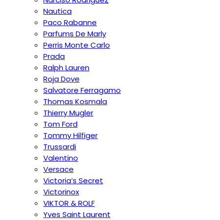
Nautica
Paco Rabanne
Parfums De Marly
Perris Monte Carlo
Prada
Ralph Lauren
Roja Dove
Salvatore Ferragamo
Thomas Kosmala
Thierry Mugler
Tom Ford
Tommy Hilfiger
Trussardi
Valentino
Versace
Victoria’s Secret
Victorinox
VIKTOR & ROLF
Yves Saint Laurent