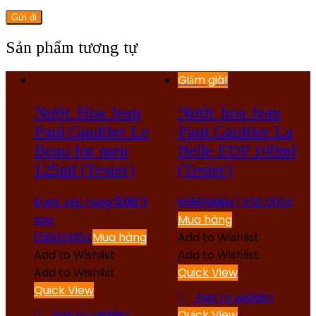
Sản phẩm tương tự
Giảm giá!
Nước Hoa Jean
Nước hoa Jean
Paul Gaultier Le
Paul Gaultier La
Beau for men
Belle EDP 100ml
125ml (Tester)
(Tester)
Được xếp hạng
5.00
5
1.650.000
₫
1.550.000
₫
sao
Mua hàng
1.580.000
₫
Mua hàng
Add to Wishlist
Add to Wishlist
Add to Wishlist
Add to Wishlist
Quick View
Quick View
Add to wishlist
Add to wishlist
Quick View