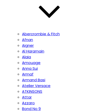
Abercrombie & Fitch
Afnan
Aigner
Al Haramain
Alaia
Amouage
Anna Sui
Armaf
Armand Basi
Atelier Versace
ATKINSONS
Attar
Azzaro
Bond No 9