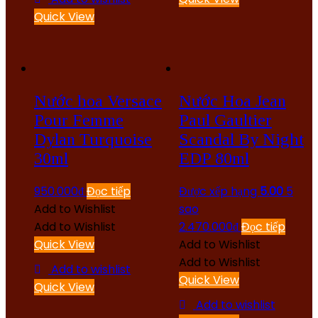
Quick View
Nước hoa Versace
Nước Hoa Jean
Pour Femme
Paul Gaultier
Dylan Turquoise
Scandal By Night
30ml
EDP 80ml
950.000
₫
Đọc tiếp
Được xếp hạng
5.00
5
Add to Wishlist
sao
Add to Wishlist
2.470.000
₫
Đọc tiếp
Quick View
Add to Wishlist
Add to Wishlist
Add to wishlist
Quick View
Quick View
Add to wishlist