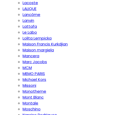
Lacoste
LALIQUE
Lancôme
Lanvin
Lattafa
Le Labo
Lolita Lempicka
Maison Francis Kurkdjian
Maison margiela
Mancera
Marc Jacobs
MCM
MEMO PARIS
Michael Kors
Missoni
Monotheme
Mont Blanc
Montale
Moschino
Narciso Rodriguez