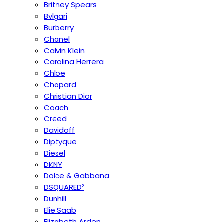
Britney Spears
Bvlgari
Burberry
Chanel
Calvin Klein
Carolina Herrera
Chloe
Chopard
Christian Dior
Coach
Creed
Davidoff
Diptyque
Diesel
DKNY
Dolce & Gabbana
DSQUARED²
Dunhill
Elie Saab
Elizabeth Arden