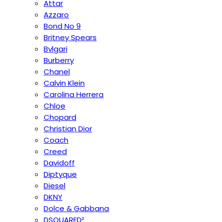
Attar
Azzaro
Bond No 9
Britney Spears
Bvlgari
Burberry
Chanel
Calvin Klein
Carolina Herrera
Chloe
Chopard
Christian Dior
Coach
Creed
Davidoff
Diptyque
Diesel
DKNY
Dolce & Gabbana
DSQUARED²