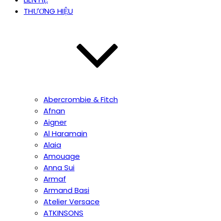
THƯƠNG HIỆU
Abercrombie & Fitch
Afnan
Aigner
Al Haramain
Alaia
Amouage
Anna Sui
Armaf
Armand Basi
Atelier Versace
ATKINSONS