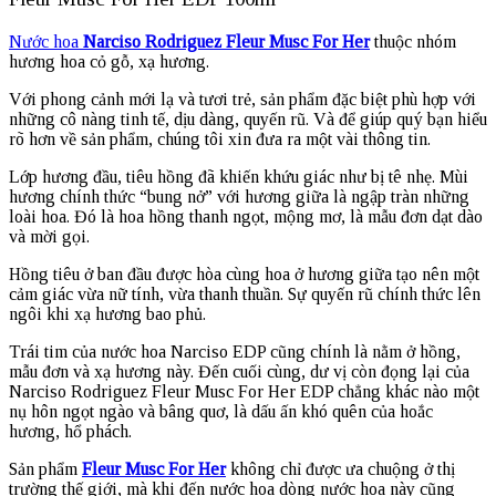
Nước hoa
Narciso Rodriguez Fleur Musc For Her
thuộc nhóm
hương hoa cỏ gỗ, xạ hương.
Với phong cảnh mới lạ và tươi trẻ, sản phẩm đặc biệt phù hợp với
những cô nàng tinh tế, dịu dàng, quyến rũ. Và để giúp quý bạn hiểu
rõ hơn về sản phẩm, chúng tôi xin đưa ra một vài thông tin.
Lớp hương đầu, tiêu hồng đã khiến khứu giác như bị tê nhẹ. Mùi
hương chính thức “bung nở” với hương giữa là ngập tràn những
loài hoa. Đó là hoa hồng thanh ngọt, mộng mơ, là mẫu đơn dạt dào
và mời gọi.
Hồng tiêu ở ban đầu được hòa cùng hoa ở hương giữa tạo nên một
cảm giác vừa nữ tính, vừa thanh thuần. Sự quyến rũ chính thức lên
ngôi khi xạ hương bao phủ.
Trái tim của nước hoa Narciso EDP cũng chính là nằm ở hồng,
mẫu đơn và xạ hương này. Đến cuối cùng, dư vị còn đọng lại của
Narciso Rodriguez Fleur Musc For Her EDP chẳng khác nào một
nụ hôn ngọt ngào và bâng quơ, là dấu ấn khó quên của hoắc
hương, hổ phách.
Sản phẩm
Fleur Musc For Her
không chỉ được ưa chuộng ở thị
trường thế giới, mà khi đến nước hoa dòng nước hoa này cũng