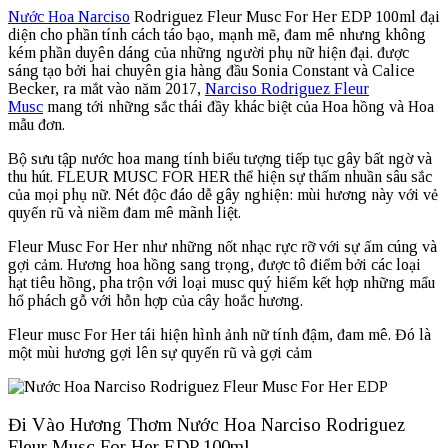
Nước Hoa Narciso
Rodriguez Fleur Musc For Her EDP 100ml đại
diện cho phần tính cách táo bạo, mạnh mẽ, đam mê nhưng không
kém phần duyên dáng của những người phụ nữ hiện đại. được
sáng tạo bởi hai chuyên gia hàng đầu Sonia Constant và Calice
Becker, ra mắt vào năm 2017,
Narciso Rodriguez Fleur
Musc
mang tới những sắc thái đầy khác biệt của Hoa hồng và Hoa
mẫu đơn.
Bộ sưu tập nước hoa mang tính biểu tượng tiếp tục gây bất ngờ và
thu hút. FLEUR MUSC FOR HER thể hiện sự thấm nhuần sâu sắc
của mọi phụ nữ. Nét độc đáo dễ gây nghiện: mùi hương này với vẻ
quyến rũ và niềm đam mê mãnh liệt.
Fleur Musc For Her như những nốt nhạc rực rỡ với sự ấm cúng và
gợi cảm. Hương hoa hồng sang trọng, được tô điểm bởi các loại
hạt tiêu hồng, pha trộn với loại musc quý hiếm kết hợp những mẩu
hổ phách gỗ với hỗn hợp của cây hoắc hương.
Fleur musc For Her tái hiện hình ảnh nữ tính đậm, đam mê.
Đó là
một mùi hương gợi lên sự quyến rũ và gợi cảm
Đi Vào Hương Thơm Nước Hoa Narciso Rodriguez
Fleur Musc For Her EDP 100ml