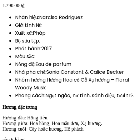
1.790.000
₫
Nhãn hiệu:Narciso Rodriguez
Giới tính:Nữ
Xuất xứ:Pháp
Bộ sưu tập:
Phát hành:2017
Màu sắc:
Nồng độ:Eau de parfum
Nhà pha chế:Sonia Constant & Calice Becker
Nhóm hương:Hương Hoa cỏ Gỗ Xạ hương – Floral
Woody Musk
Phong cách:Ngọt ngào, nữ tính, sánh điệu, tươi trẻ.
Hương đặc trưng
Hương đầu: Hồng tiêu.
Hương giữa: Hoa hồng, Hoa mẫu đơn, Xạ hương.
Hương cuối: Cây hoắc hương, Hổ phách.
còn 6 hàng