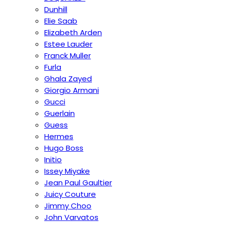
Dunhill
Elie Saab
Elizabeth Arden
Estee Lauder
Franck Muller
Furla
Ghala Zayed
Giorgio Armani
Gucci
Guerlain
Guess
Hermes
Hugo Boss
Initio
Issey Miyake
Jean Paul Gaultier
Juicy Couture
Jimmy Choo
John Varvatos