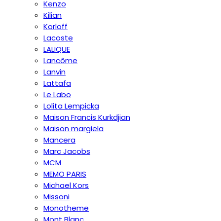
Kenzo
Kilian
Korloff
Lacoste
LALIQUE
Lancôme
Lanvin
Lattafa
Le Labo
Lolita Lempicka
Maison Francis Kurkdjian
Maison margiela
Mancera
Marc Jacobs
MCM
MEMO PARIS
Michael Kors
Missoni
Monotheme
Mont Blanc