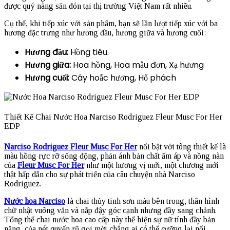
được quý nàng săn đón tại thị trường Việt Nam rất nhiều.
Cụ thể, khi tiếp xúc với sản phẩm, bạn sẽ lần lượt tiếp xúc với ba
hương đặc trưng như hương đầu, hương giữa và hương cuối:
Hương đầu:
Hồng tiêu.
Hương giữa:
Hoa hồng, Hoa mẫu đơn, Xạ hương
Hương cuối:
Cây hoắc hương, Hổ phách
Thiết Kế Chai Nước Hoa Narciso Rodriguez Fleur Musc For Her
EDP
Narciso Rodriguez Fleur Musc For Her
nổi bật với tông thiết kế là
màu hồng rực rỡ sống động, phản ánh bản chất ấm áp và nồng nàn
của
Fleur Musc For Her
như một hương vị mới, một chương mới
thật hấp dẫn cho sự phát triển của câu chuyện nhà Narciso
Rodriguez.
Nước hoa Narciso
là chai thủy tinh sơn màu bên trong, thân hình
chữ nhật vuông vắn và nắp đậy góc cạnh nhưng đầy sang chảnh.
Tổng thể chai nước hoa cao cấp này thể hiện sự nữ tính đầy bản
năng, của nét quyến rũ gọi mời chẳng ai có thể cưỡng lại nổi.