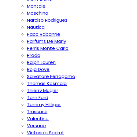
Montale
Moschino
Narciso Rodriguez
Nautica
Paco Rabanne
Parfums De Marly
Perris Monte Carlo
Prada
Ralph Lauren
Roja Dove
Salvatore Ferragamo
Thomas Kosmala
Thierry Mugler
Tom Ford
Tommy Hilfiger
Trussardi
Valentino
Versace
Victoria’s Secret